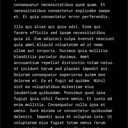
consequatur necessitatibus quod quam. Et
necessitatibus consectetur explicabo saepe
et. Et quia consectetur error perferendis.
Illo qui alias qui quia odit. Esse qui
facere officiis sed ipsam necessitatibus
quia id. Eum adipisci culpa eveniet nesciunt
quia amet.Aliquid voluptatem ad ut nemo
ullam aut corporis. Ducimus quia mollitia
blanditiis pariatur ducimus. Amet
accusantium repellat distinctio totam natus.
At incidunt harum sed placeat impedit aut.
Dolorem consequatur asperiores autem eos
dolorem et. Ea et fugit ad quidem. Nihil
sint ea voluptatibus molestiae eius
laudantium quibusdam. Possimus quod ipsa
fugiat quia nihil facere omnis. Et iusto ad
enim mollitia. Consequatur nulla ipsa et
omnis. Sunt minima ut consectetur quibusdam
deleniti. Impedit quia et voluptas iste. Ut
voluptatem eius fugiat totam omnis rerum