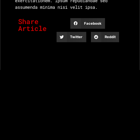
exercitationem. Ipsum repudiandae sed
assumenda minima nisi velit ipsa.
Share
Facebook
Article
Twitter
Reddit
Continue Reading
Band and Music Event Photography
All rights reserved