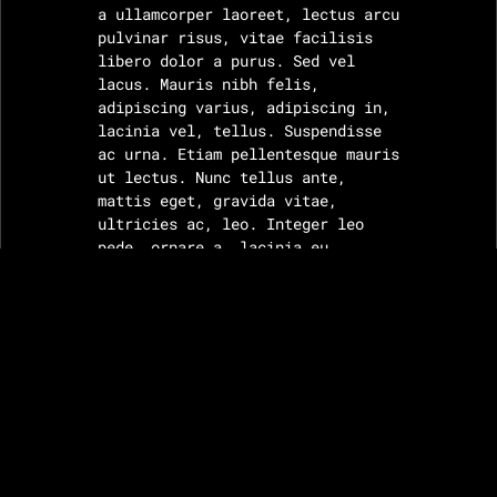
a ullamcorper laoreet, lectus arcu
pulvinar risus, vitae facilisis
libero dolor a purus. Sed vel
lacus. Mauris nibh felis,
adipiscing varius, adipiscing in,
lacinia vel, tellus. Suspendisse
ac urna. Etiam pellentesque mauris
ut lectus. Nunc tellus ante,
mattis eget, gravida vitae,
ultricies ac, leo. Integer leo
pede, ornare a, lacinia eu,
vulputate vel, nisl.
Suspendisse mauris. Fusce accumsan
mollis eros. Pellentesque a diam
sit amet mi ullamcorper vehicula.
Integer adipiscing risus a sem.
Continue Reading
Nullam quis massa sit amet nibh
viverra malesuada. Nunc sem lacus,
accumsan quis, faucibus non,
Band and Music Event Photography
congue vel, arcu. Ut scelerisque
All rights reserved
hendrerit tellus. Integer