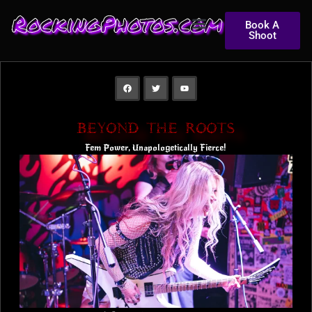
RockingPhotos.com
Book A
Shoot
BEYOND THE ROOTS
Fem Power, Unapologetically Fierce!